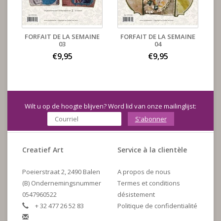
FORFAIT DE LA SEMAINE
FORFAIT DE LA SEMAINE
03
04
€9,95
€9,95
Wilt u op de hoogte blijven? Word lid van onze mailinglijst:
S'abonner
Creatief Art
Service à la clientèle
Poeierstraat 2, 2490 Balen
A propos de nous
(B) Ondernemingsnummer
Termes et conditions
0547960522
désistement
+ 32 477 26 52 83
Politique de confidentialité