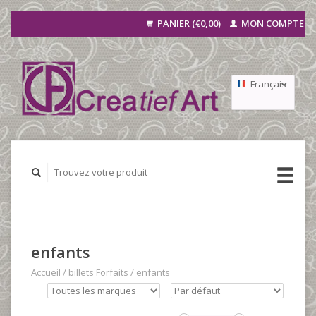
PANIER (€0,00)
MON COMPTE
Français
Nederlands
Deutsch
enfants
Accueil
/
billets Forfaits
/
enfants