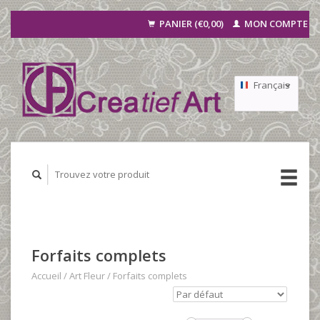
PANIER (€0,00)
MON COMPTE
Français
Nederlands
Deutsch
Forfaits complets
Accueil
/
Art Fleur
/
Forfaits complets