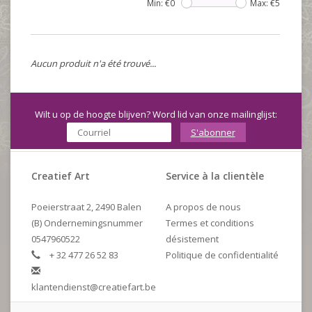
Min: €
0
Max: €
5
Aucun produit n'a été trouvé...
Wilt u op de hoogte blijven? Word lid van onze mailinglijst:
S'abonner
Creatief Art
Service à la clientèle
Poeierstraat 2, 2490 Balen
A propos de nous
(B) Ondernemingsnummer
Termes et conditions
0547960522
désistement
+ 32 477 26 52 83
Politique de confidentialité
klantendienst@creatiefart.be