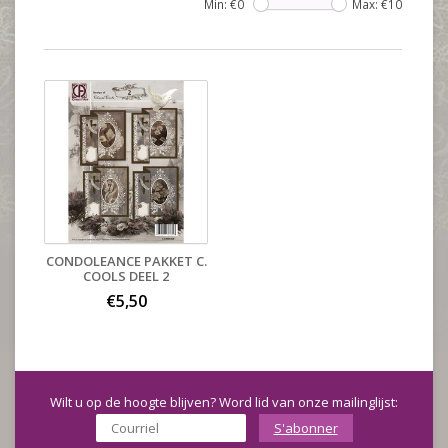
Min: €
0
Max: €
10
CONDOLEANCE PAKKET C.
COOLS DEEL 2
€5,50
Wilt u op de hoogte blijven? Word lid van onze mailinglijst:
S'abonner