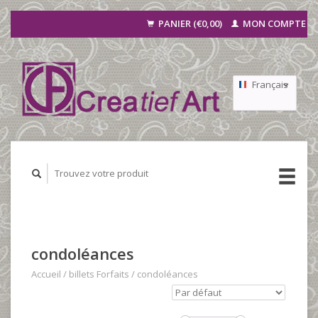
PANIER (€0,00)
MON COMPTE
Français
Nederlands
Deutsch
condoléances
Accueil
/
billets Forfaits
/
condoléances