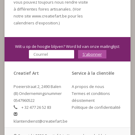
vous pouvez toujours nous rendre visite
à différentes foires artisanales. (Voir
notre site www.creatiefart.be pour les
calendriers d'exposition.)
Wilt u op de hoogte blijven? Word lid van onze mailinglijst:
S'abonner
Creatief Art
Service à la clientèle
Poeierstraat 2, 2490 Balen
A propos de nous
(B) Ondernemingsnummer
Termes et conditions
0547960522
désistement
+ 32 477 26 52 83
Politique de confidentialité
klantendienst@creatiefart.be