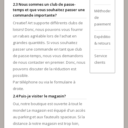
2.3 Nous sommes un club de passe-
temps et que vous souhaitez passer une
Méthodes
commande importante?
de
Creatief Art supporte différents clubs de
paiement
loisirs! Donc, nous pouvons vous fournir
un rabais agréable lors de l'achat en
Expédition
grandes quantités. Si vous souhaitez
& retours
passer une commande en tant que club
de passe-temps, nous vous demandons
Service
de nous contacter en premier. Donc, nous
clients
pouvons discuter de la réduction est
possible.
Par téléphone ou via le formulaire à
droite.
2.4 Puis-je visiter le magasin?
Oui, notre boutique est ouverte à tout le
monde! Le magasin est équipé d'un accès
au parking et aux fauteuils spacieux. Si la
distance à notre magasin est trop loin,