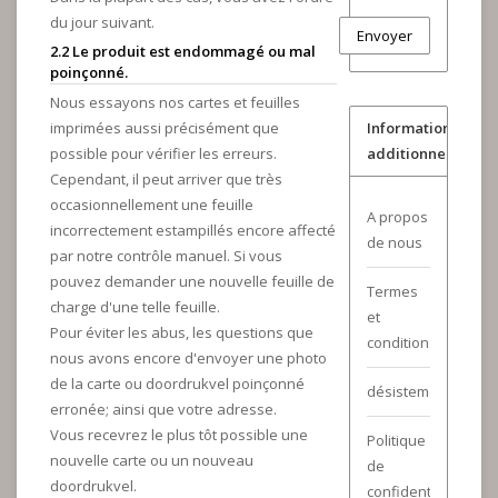
du jour suivant.
Envoyer
2.2 Le produit est endommagé ou mal
poinçonné.
Nous essayons nos cartes et feuilles
imprimées aussi précisément que
Informations
possible pour vérifier les erreurs.
additionnelles
Cependant, il peut arriver que très
occasionnellement une feuille
A propos
incorrectement estampillés encore affecté
de nous
par notre contrôle manuel. Si vous
pouvez demander une nouvelle feuille de
Termes
charge d'une telle feuille.
et
Pour éviter les abus, les questions que
conditions
nous avons encore d'envoyer une photo
de la carte ou doordrukvel poinçonné
désistement
erronée; ainsi que votre adresse.
Vous recevrez le plus tôt possible une
Politique
nouvelle carte ou un nouveau
de
doordrukvel.
confidentialité