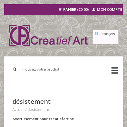
PANIER (€0,00)
MON COMPTE
Français
Nederlands
Deutsch
désistement
Accueil
/
désistement
Avertissement pour creatiefart.be