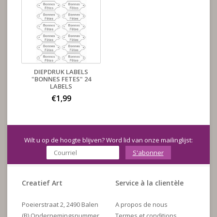
DIEPDRUK LABELS
"BONNES FETES" 24
LABELS
€1,99
Wilt u op de hoogte blijven? Word lid van onze mailinglijst:
S'abonner
Creatief Art
Service à la clientèle
Poeierstraat 2, 2490 Balen
A propos de nous
(B) Ondernemingsnummer
Termes et conditions