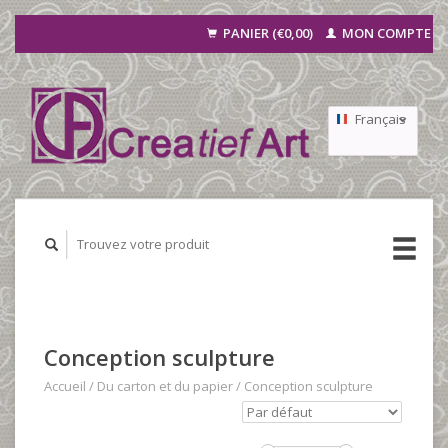
PANIER (€0,00)
MON COMPTE
Français
Nederlands
Deutsch
Conception sculpture
Accueil
/
Du carton et du papier
/
Conception sculpture