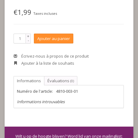
€1,99
Taxes incluses
+
Ajouter au panier
-
Écrivez-nous à propos de ce produit
Ajouter à la liste de souhaits
Informations
Évaluations
(0)
Numéro de l'article:
4810-003-01
Informations introuvables
Wilt u op de hoogte blijven? Word lid van onze mailinglijst: