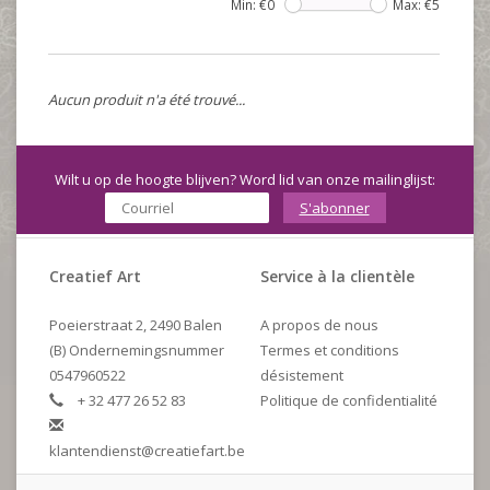
Min: €
0
Max: €
5
Aucun produit n'a été trouvé...
Wilt u op de hoogte blijven? Word lid van onze mailinglijst:
S'abonner
Creatief Art
Service à la clientèle
Poeierstraat 2, 2490 Balen
A propos de nous
(B) Ondernemingsnummer
Termes et conditions
0547960522
désistement
+ 32 477 26 52 83
Politique de confidentialité
klantendienst@creatiefart.be