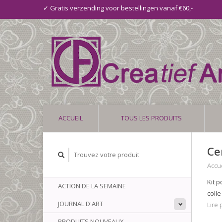
✓ Gratis verzending voor bestellingen vanaf €60,-
ACCUEIL
TOUS LES PRODUITS
Ce
Accue
Kit p
ACTION DE LA SEMAINE
colle
JOURNAL D'ART
Lire p
PRODUITS NOUVEAUX