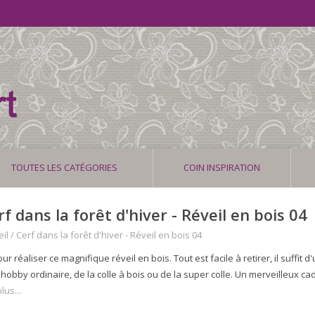
TOUTES LES CATÉGORIES
COIN INSPIRATION
rf dans la forêt d'hiver - Réveil en bois 04
il
/
Cerf dans la forêt d'hiver - Réveil en bois 04
our réaliser ce magnifique réveil en bois. Tout est facile à retirer, il suffit 
 hobby ordinaire, de la colle à bois ou de la super colle. Un merveilleux cad
lus...