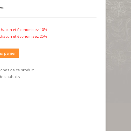
ses
 chacun et économisez 10%
 chacun et économisez 25%
au panier
ropos de ce produit
 de souhaits