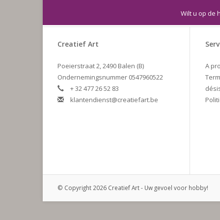
Wilt u op de 
Creatief Art
Serv
Poeierstraat 2, 2490 Balen (B)
A pr
Ondernemingsnummer 0547960522
Term
+ 32 477 26 52 83
dési
klantendienst@creatiefart.be
Polit
© Copyright 2026 Creatief Art - Uw gevoel voor hobby!