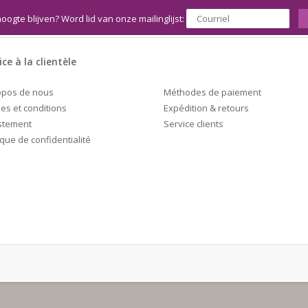
hoogte blijven? Word lid van onze mailinglijst:
ice à la clientèle
Méthodes de paiement
opos de nous
Expédition & retours
es et conditions
Service clients
stement
ique de confidentialité