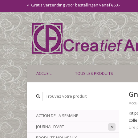
✓ Gratis verzending voor bestellingen vanaf €60,-
ACCUEIL
TOUS LES PRODUITS
Gn
Accue
Kit p
ACTION DE LA SEMAINE
colle
JOURNAL D'ART
Lire p
PRODUITS NOUVEAUX