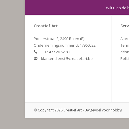
Wilt u op de 
Creatief Art
Serv
Poeierstraat 2, 2490 Balen (B)
A pr
Ondernemingsnummer 0547960522
Term
+ 32 477 26 52 83
dési
klantendienst@creatiefart.be
Polit
© Copyright 2026 Creatief Art - Uw gevoel voor hobby!