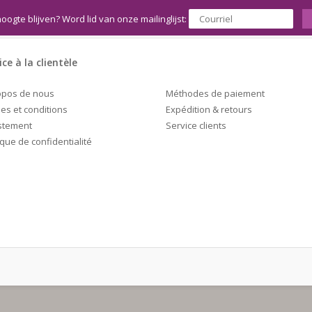
hoogte blijven? Word lid van onze mailinglijst:
ice à la clientèle
Méthodes de paiement
opos de nous
Expédition & retours
es et conditions
Service clients
stement
ique de confidentialité