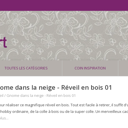
TOUTES LES CATÉGORIES
COIN INSPIRATION
ome dans la neige - Réveil en bois 01
il
/
Gnome dans la neige - Réveil en bois 01
our réaliser ce magnifique réveil en bois. Tout est facile à retirer, il suffit 
 hobby ordinaire, de la colle à bois ou de la super colle. Un merveilleux cad
lus...