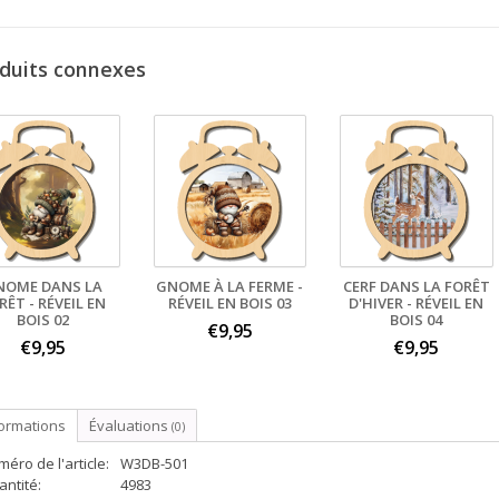
duits connexes
NOME DANS LA
GNOME À LA FERME -
CERF DANS LA FORÊT
RÊT - RÉVEIL EN
RÉVEIL EN BOIS 03
D'HIVER - RÉVEIL EN
BOIS 02
BOIS 04
€9,95
€9,95
€9,95
formations
Évaluations
(0)
éro de l'article:
W3DB-501
ntité:
4983