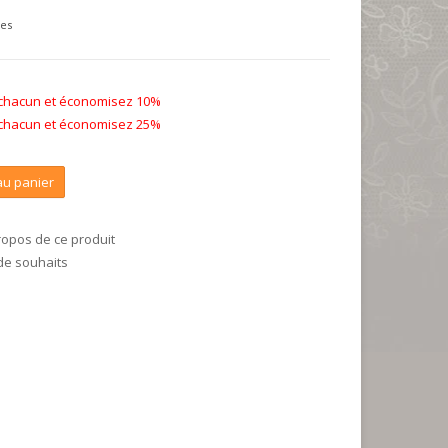
ses
 chacun et économisez 10%
 chacun et économisez 25%
au panier
ropos de ce produit
 de souhaits