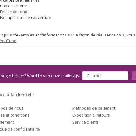
4 cartes préliminaires
Copie carbone
Feuille de fond
Exemple clair de couverture
r plus d'exemples et d'informations sur la façon de réaliser ce colis, vo
YouTube
.
hoogte blijven? Word lid van onze mailinglijst:
ice à la clientèle
Méthodes de paiement
opos de nous
Expédition & retours
es et conditions
Service clients
stement
ique de confidentialité