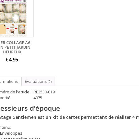
IER COLLAGE A6 -
N PETIT JARDIN
HEUREUX
€4,95
formations
Évaluations
(0)
éro de l'article:
RE2530-0191
ntité:
4975
essieurs d'époque
ntage Gentlemen est un kit de cartes permettant de réaliser 4 
ntenu:
Enveloppes