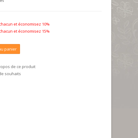
ses
 chacun et économisez 10%
 chacun et économisez 15%
au panier
ropos de ce produit
 de souhaits