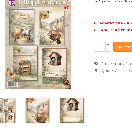
Taxes inclu
Achetez 2 à €7,16
Achetez 4 à €6,76
+
Ajouter 
-
Écrivez-nous à p
Ajouter à la liste