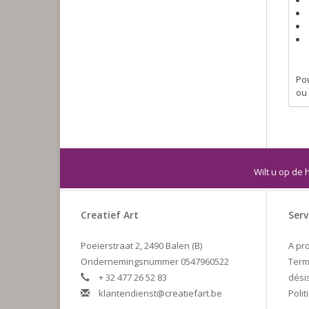
Pou
ou
Wilt u op de 
Creatief Art
Serv
Poeierstraat 2, 2490 Balen (B)
A pr
Ondernemingsnummer 0547960522
Term
+ 32 477 26 52 83
dési
klantendienst@creatiefart.be
Polit