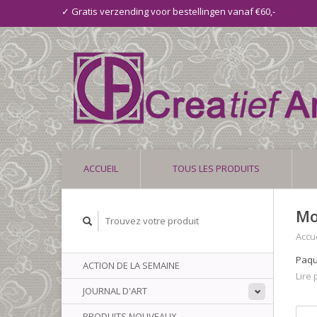
✓ Gratis verzending voor bestellingen vanaf €60,-
ACCUEIL
TOUS LES PRODUITS
Mo
Accue
Paqu
ACTION DE LA SEMAINE
Lire p
JOURNAL D'ART
PRODUITS NOUVEAUX