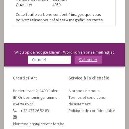
Quantité:
4950
Cette feuille carbone contient 4 images que vous
pouvez utiliser pour réaliser 4 magnifiques cartes.
Wilt u op de hoogte blijven? Word lid van onze mailinglijst:
S'abonner
Creatief Art
Service à la clientèle
Poeierstraat 2, 2490 Balen
A propos de nous
(B) Ondernemingsnummer
Termes et conditions
0547960522
désistement
+ 32 477 26 52 83
Politique de confidentialité
klantendienst@creatiefart.be