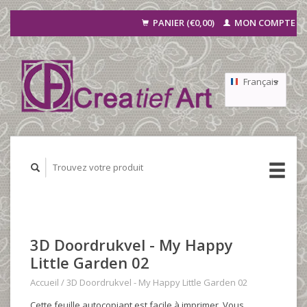
PANIER (€0,00)
MON COMPTE
Français
Nederlands
Deutsch
3D Doordrukvel - My Happy
Little Garden 02
Accueil
/
3D Doordrukvel - My Happy Little Garden 02
Cette feuille autocopiant est facile à imprimer. Vous