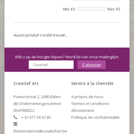
Min: €
0
Max: €
5
Aucun produit n'a été trouvé...
Wilt u op de hoogte blijven? Word lid van onze mailinglijst:
S'abonner
Creatief Art
Service à la clientèle
Poeierstraat 2, 2490 Balen
A propos de nous
(B) Ondernemingsnummer
Termes et conditions
0547960522
désistement
+ 32 477 26 52 83
Politique de confidentialité
klantendienst@creatiefart.be