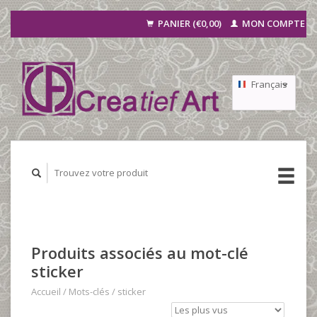
PANIER (€0,00)
MON COMPTE
Français
Nederlands
Deutsch
Produits associés au mot-clé
sticker
Accueil
/
Mots-clés
/
sticker