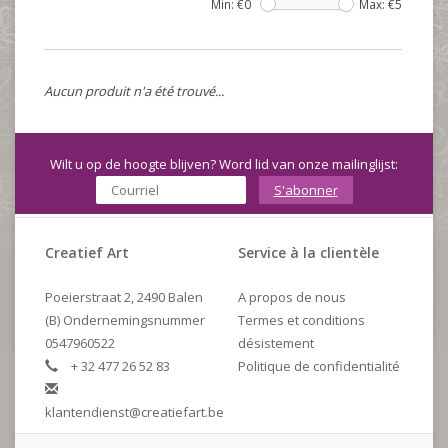
Min: €
0
Max: €
5
Aucun produit n'a été trouvé...
Wilt u op de hoogte blijven? Word lid van onze mailinglijst:
S'abonner
Creatief Art
Service à la clientèle
Poeierstraat 2, 2490 Balen
A propos de nous
(B) Ondernemingsnummer
Termes et conditions
0547960522
désistement
+ 32 477 26 52 83
Politique de confidentialité
klantendienst@creatiefart.be