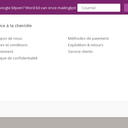
hoogte blijven? Word lid van onze mailinglijst:
ice à la clientèle
Méthodes de paiement
opos de nous
Expédition & retours
es et conditions
Service clients
stement
ique de confidentialité