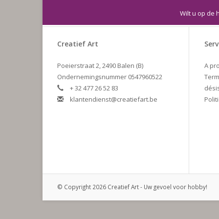
Wilt u op de 
Creatief Art
Serv
Poeierstraat 2, 2490 Balen (B)
A pr
Ondernemingsnummer 0547960522
Term
+ 32 477 26 52 83
dési
klantendienst@creatiefart.be
Polit
© Copyright 2026 Creatief Art - Uw gevoel voor hobby!