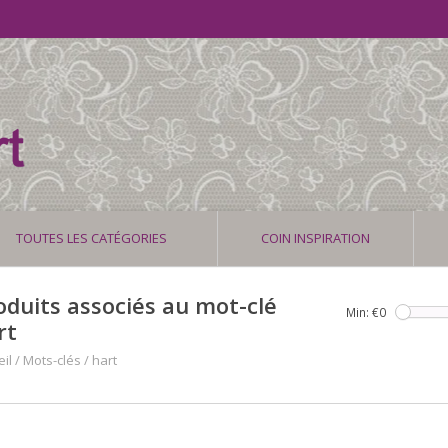
TOUTES LES CATÉGORIES
COIN INSPIRATION
oduits associés au mot-clé
Min: €
0
rt
il
/
Mots-clés
/
hart