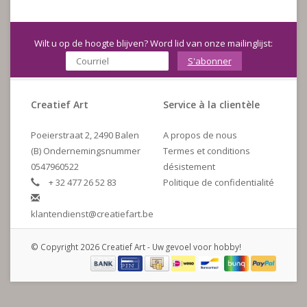
Wilt u op de hoogte blijven? Word lid van onze mailinglijst:
S'abonner
Creatief Art
Service à la clientèle
Poeierstraat 2, 2490 Balen
A propos de nous
(B) Ondernemingsnummer
Termes et conditions
0547960522
désistement
+ 32 477 26 52 83
Politique de confidentialité
klantendienst@creatiefart.be
© Copyright 2026 Creatief Art - Uw gevoel voor hobby!