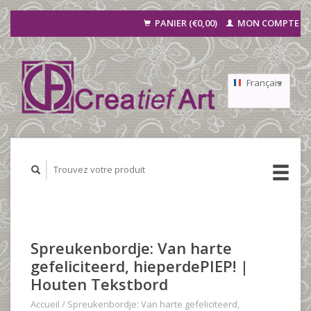
PANIER (€0,00)
MON COMPTE
Français
Nederlands
Deutsch
Spreukenbordje: Van harte
gefeliciteerd, hieperdePIEP! |
Houten Tekstbord
Accueil
/
Spreukenbordje: Van harte gefeliciteerd,