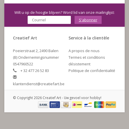
Wilt u op de hoogte blijven? Word lid van onze mailinglijst:
S'abonner
Creatief Art
Service à la clientèle
Poeierstraat 2, 2490 Balen
A propos de nous
(B) Ondernemingsnummer
Termes et conditions
0547960522
désistement
+ 32 477 26 52 83
Politique de confidentialité
klantendienst@creatiefart.be
© Copyright 2026 Creatief Art - Uw gevoel voor hobby!