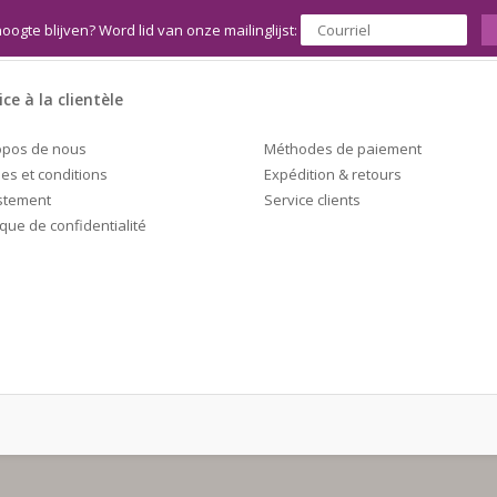
hoogte blijven? Word lid van onze mailinglijst:
ice à la clientèle
Méthodes de paiement
opos de nous
Expédition & retours
es et conditions
Service clients
stement
ique de confidentialité