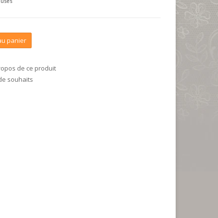
luses
au panier
ropos de ce produit
 de souhaits