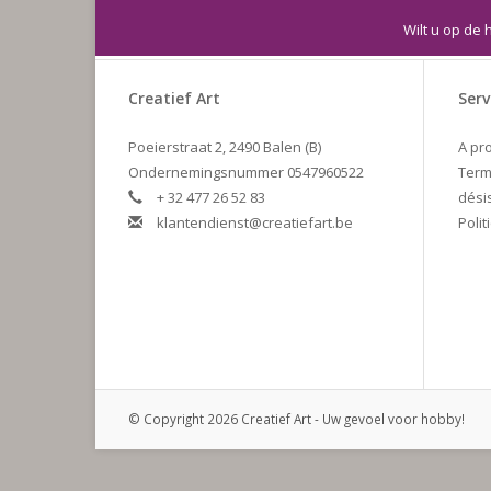
Wilt u op de 
Creatief Art
Serv
Poeierstraat 2, 2490 Balen (B)
A pr
Ondernemingsnummer 0547960522
Term
+ 32 477 26 52 83
dési
klantendienst@creatiefart.be
Polit
© Copyright 2026 Creatief Art - Uw gevoel voor hobby!