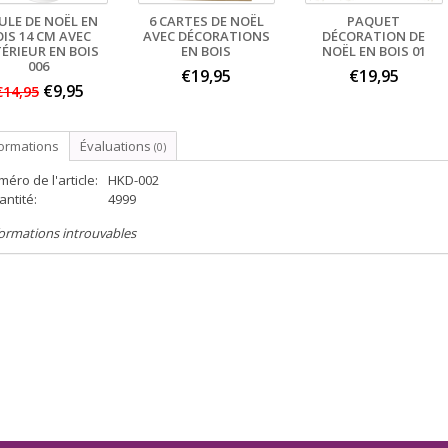
ULE DE NOËL EN
6 CARTES DE NOËL
PAQUET
OIS 14 CM AVEC
AVEC DÉCORATIONS
DÉCORATION DE
ÉRIEUR EN BOIS
EN BOIS
NOËL EN BOIS 01
006
€19,95
€19,95
€9,95
€14,95
formations
Évaluations
(0)
éro de l'article:
HKD-002
ntité:
4999
ormations introuvables