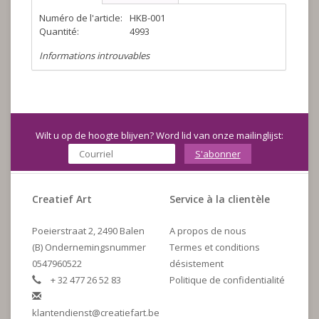
Numéro de l'article:
HKB-001
Quantité:
4993
Informations introuvables
Wilt u op de hoogte blijven? Word lid van onze mailinglijst:
S'abonner
Creatief Art
Service à la clientèle
Poeierstraat 2, 2490 Balen
A propos de nous
(B) Ondernemingsnummer
Termes et conditions
0547960522
désistement
+ 32 477 26 52 83
Politique de confidentialité
klantendienst@creatiefart.be