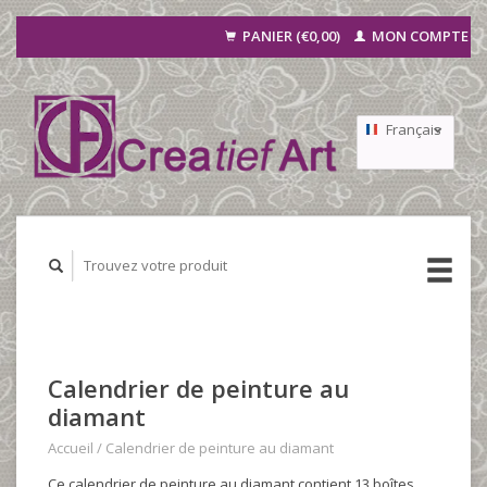
PANIER (€0,00)
MON COMPTE
Français
Nederlands
Deutsch
Calendrier de peinture au
diamant
Accueil
/
Calendrier de peinture au diamant
Ce calendrier de peinture au diamant contient 13 boîtes