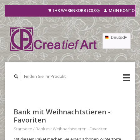
IHR WARENKORB (€0,00)
MEIN KONTO
Deutsch
Nederlands
Français
Bank mit Weihnachtstieren -
Favoriten
Startseite
/
Bank mit Weihnachtstieren - Favoriten
Mit diesem Paket machen Sie einen schönen Wintertorte