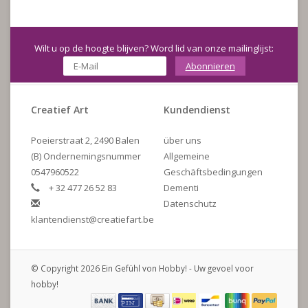
Wilt u op de hoogte blijven? Word lid van onze mailinglijst:
Abonnieren
Creatief Art
Kundendienst
Poeierstraat 2, 2490 Balen
über uns
(B) Ondernemingsnummer
Allgemeine
0547960522
Geschäftsbedingungen
+ 32 477 26 52 83
Dementi
Datenschutz
klantendienst@creatiefart.be
© Copyright 2026 Ein Gefühl von Hobby! - Uw gevoel voor
hobby!