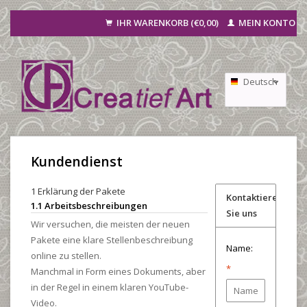
IHR WARENKORB (€0,00)
MEIN KONTO
Deutsch
Nederlands
Français
Kundendienst
1 Erklärung der Pakete
Kontaktieren
1.1 Arbeitsbeschreibungen
Sie uns
Wir versuchen, die meisten der neuen
Pakete eine klare Stellenbeschreibung
Name:
online zu stellen.
*
Manchmal in Form eines Dokuments, aber
in der Regel in einem klaren YouTube-
Video.