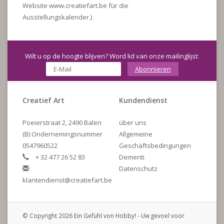
Website www.creatiefart.be für die
Ausstellungskalender.)
Wilt u op de hoogte blijven? Word lid van onze mailinglijst:
Abonnieren
Creatief Art
Kundendienst
Poeierstraat 2, 2490 Balen
über uns
(B) Ondernemingsnummer
Allgemeine
0547960522
Geschäftsbedingungen
+ 32 477 26 52 83
Dementi
Datenschutz
klantendienst@creatiefart.be
© Copyright 2026 Ein Gefühl von Hobby! - Uw gevoel voor