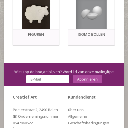
FIGUREN
ISOMO BOLLEN
Wilt u op de hoogte blijven? Word lid van onze mailinglijst:
Abonnieren
Creatief Art
Kundendienst
Poeierstraat 2, 2490 Balen
über uns
(B) Ondernemingsnummer
Allgemeine
0547960522
Geschäftsbedingungen