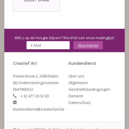
SILENT SPARK
Wilt u op de hoogte blijven? Word lid van onze mailinglijst:
Abonnieren
Creatief Art
Kundendienst
Poeierstraat 2, 2490 Balen
über uns
(B) Ondernemingsnummer
Allgemeine
0547960522
Geschäftsbedingungen
+ 32 477 26 52 83
Dementi
Datenschutz
klantendienst@creatiefart.be