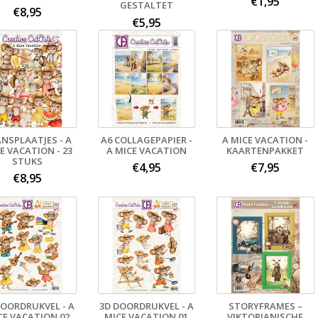
€1,95
GESTALTET
€8,95
€5,95
NSPLAATJES - A
A6 COLLAGEPAPIER -
A MICE VACATION -
E VACATION - 23
A MICE VACATION
KAARTENPAKKET
STUKS
€4,95
€7,95
€8,95
DOORDRUKVEL - A
3D DOORDRUKVEL - A
STORYFRAMES –
CE VACATION 02
MICE VACATION 01
VIKTORIANISCHE