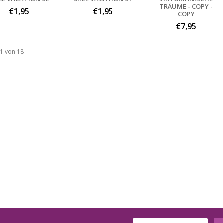
TRÄUME - COPY -
€1,95
€1,95
COPY
€7,95
 1 von 18