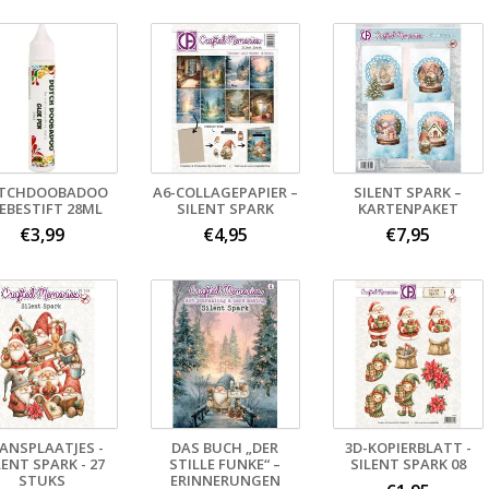
TCHDOOBADOO
A6-COLLAGEPAPIER –
SILENT SPARK –
EBESTIFT 28ML
SILENT SPARK
KARTENPAKET
€3,99
€4,95
€7,95
ANSPLAATJES -
DAS BUCH „DER
3D-KOPIERBLATT -
LENT SPARK - 27
STILLE FUNKE“ –
SILENT SPARK 08
STUKS
ERINNERUNGEN