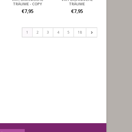
TRÄUME - COPY
TRÄUME
€7,95
€7,95
1
2
3
4
5
18