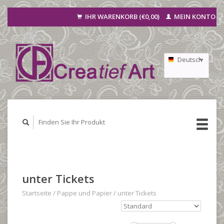
IHR WARENKORB (€0,00)
MEIN KONTO
Deutsch
Nederlands
Français
unter Tickets
Startseite
/
Pappe und Papier
/
unter Tickets