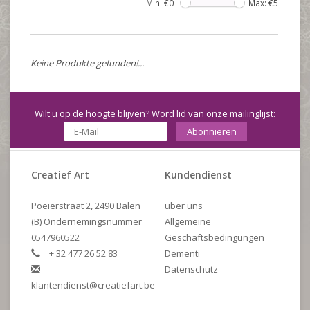
Min: €
0
Max: €
5
Keine Produkte gefunden!...
Wilt u op de hoogte blijven? Word lid van onze mailinglijst:
Abonnieren
Creatief Art
Kundendienst
Poeierstraat 2, 2490 Balen
über uns
(B) Ondernemingsnummer
Allgemeine
0547960522
Geschäftsbedingungen
+ 32 477 26 52 83
Dementi
Datenschutz
klantendienst@creatiefart.be