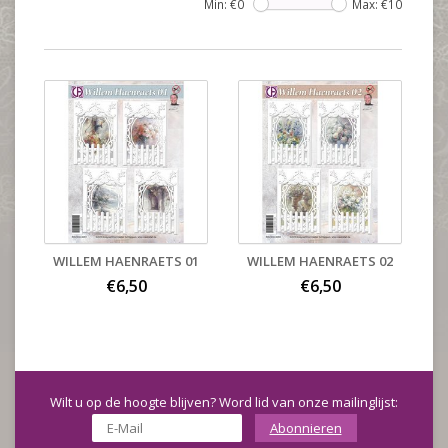
Min: €
0
Max: €
10
WILLEM HAENRAETS 01
WILLEM HAENRAETS 02
€6,50
€6,50
Wilt u op de hoogte blijven? Word lid van onze mailinglijst:
Abonnieren