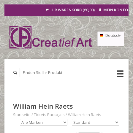
IHR WARENKORB (€0,00)
MEIN KONTO
Deutsch
Nederlands
Français
William Hein Raets
Startseite
/
Tickets Packages
/
William Hein Raets