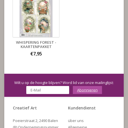
WHISPERING FOREST -
KAARTENPAKKET
€7,95
Wilt u op de hoogte blijven? Word lid van onze mailinglijst:
Abonnieren
Creatief Art
Kundendienst
Poeierstraat 2, 2490 Balen
über uns
(B) Ondernemingsnummer
Allgemeine