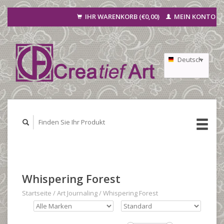
IHR WARENKORB (€0,00)
MEIN KONTO
Deutsch
Nederlands
Français
Whispering Forest
Startseite
/
Art Journaling
/
Whispering Forest