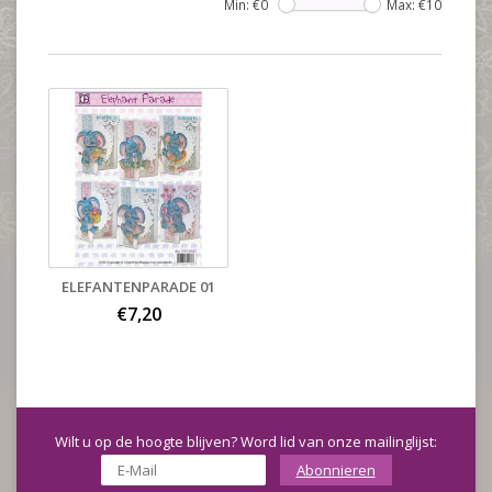
Min: €
0
Max: €
10
ELEFANTENPARADE 01
€7,20
Wilt u op de hoogte blijven? Word lid van onze mailinglijst:
Abonnieren