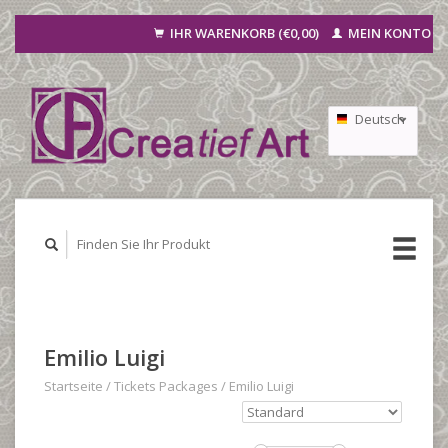
IHR WARENKORB (€0,00)
MEIN KONTO
Deutsch
Nederlands
Français
Emilio Luigi
Startseite
/
Tickets Packages
/
Emilio Luigi