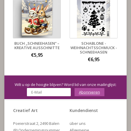
BUCH „SCHNEEHASEN“ –
SCHABLONE -
KREATIVE AUSSCHNITTE
WEIHNACHTSSCHMUCK -
SCHNEEHASEN
€5,95
€6,95
Wilt u op de hoogte blijven? Word lid van onze mailinglijst:
Abonnieren
Creatief Art
Kundendienst
Poeierstraat 2, 2490 Balen
über uns
(B) Ondernemingsnummer
Allgemeine