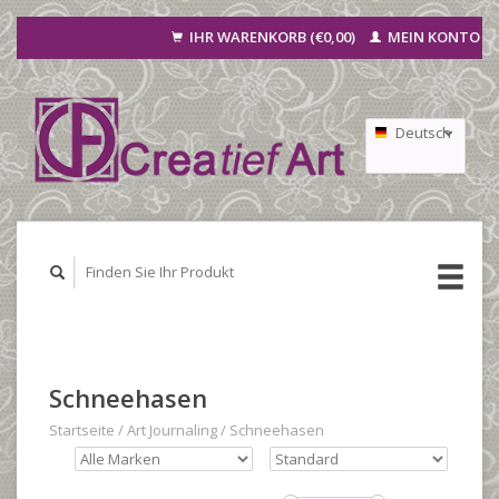
IHR WARENKORB (€0,00)
MEIN KONTO
Deutsch
Nederlands
Français
Schneehasen
Startseite
/
Art Journaling
/
Schneehasen