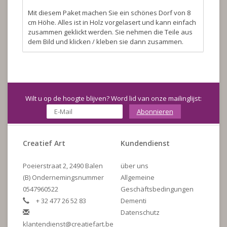
Mit diesem Paket machen Sie ein schönes Dorf von 8
cm Höhe. Alles ist in Holz vorgelasert und kann einfach
zusammen geklickt werden. Sie nehmen die Teile aus
dem Bild und klicken / kleben sie dann zusammen.
Wilt u op de hoogte blijven? Word lid van onze mailinglijst:
Abonnieren
Creatief Art
Kundendienst
Poeierstraat 2, 2490 Balen
über uns
(B) Ondernemingsnummer
Allgemeine
0547960522
Geschäftsbedingungen
+ 32 477 26 52 83
Dementi
Datenschutz
klantendienst@creatiefart.be