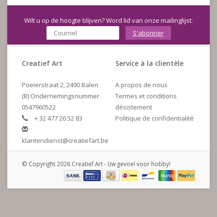
Wilt u op de hoogte blijven? Word lid van onze mailinglijst:
S'abonner
Creatief Art
Service à la clientèle
Poeierstraat 2, 2490 Balen
A propos de nous
(B) Ondernemingsnummer
Termes et conditions
0547960522
désistement
+ 32 477 26 52 83
Politique de confidentialité
klantendienst@creatiefart.be
© Copyright 2026 Creatief Art - Uw gevoel voor hobby!