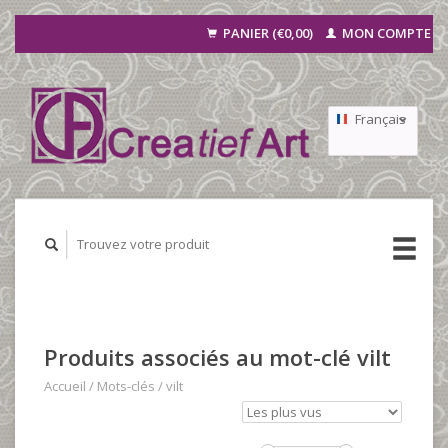
PANIER (€0,00)
MON COMPTE
Français
Nederlands
Deutsch
Produits associés au mot-clé vilt
Accueil
/
Mots-clés
/
vilt