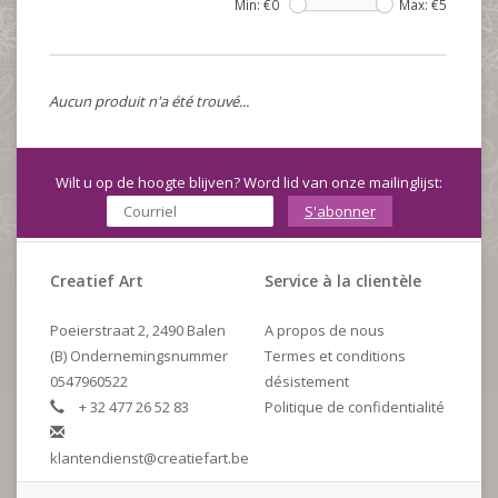
Min: €
0
Max: €
5
Aucun produit n'a été trouvé...
Wilt u op de hoogte blijven? Word lid van onze mailinglijst:
S'abonner
Creatief Art
Service à la clientèle
Poeierstraat 2, 2490 Balen
A propos de nous
(B) Ondernemingsnummer
Termes et conditions
0547960522
désistement
+ 32 477 26 52 83
Politique de confidentialité
klantendienst@creatiefart.be