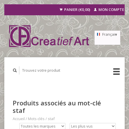
PANIER (€0,00)
MON COMPTE
Français
Nederlands
Deutsch
Produits associés au mot-clé
staf
Accueil
/
Mots-clés
/
staf