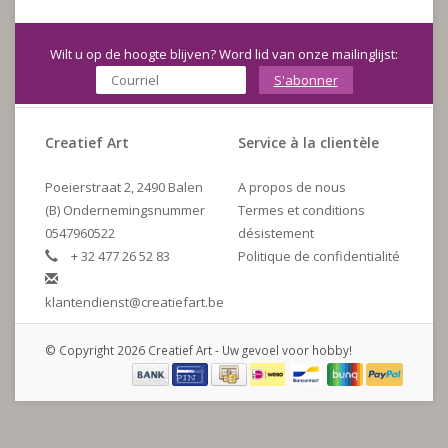
Wilt u op de hoogte blijven? Word lid van onze mailinglijst:
S'abonner
Creatief Art
Service à la clientèle
Poeierstraat 2, 2490 Balen
A propos de nous
(B) Ondernemingsnummer
Termes et conditions
0547960522
désistement
+ 32 477 26 52 83
Politique de confidentialité
klantendienst@creatiefart.be
© Copyright 2026 Creatief Art - Uw gevoel voor hobby!