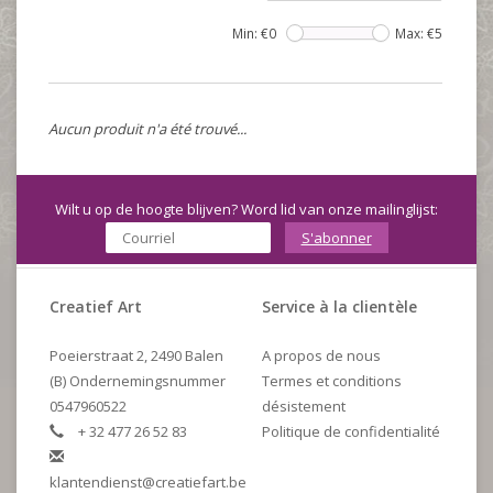
Min: €
0
Max: €
5
Aucun produit n'a été trouvé...
Wilt u op de hoogte blijven? Word lid van onze mailinglijst:
S'abonner
Creatief Art
Service à la clientèle
Poeierstraat 2, 2490 Balen
A propos de nous
(B) Ondernemingsnummer
Termes et conditions
0547960522
désistement
+ 32 477 26 52 83
Politique de confidentialité
klantendienst@creatiefart.be