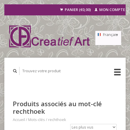
PANIER (€0,00)
MON COMPTE
Français
Nederlands
Deutsch
Produits associés au mot-clé
rechthoek
Accueil
/
Mots-clés
/
rechthoek