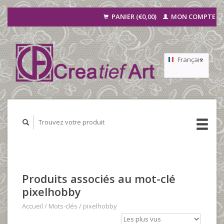
PANIER (€0,00)
MON COMPTE
Français
Nederlands
Deutsch
Produits associés au mot-clé
pixelhobby
Accueil
/
Mots-clés
/
pixelhobby