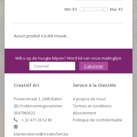
Min: €
0
Max: €
5
Aucun produit n'a été trouvé...
Wilt u op de hoogte blijven? Word lid van onze mailinglijst:
S'abonner
Creatief Art
Service à la clientèle
Poeierstraat 2, 2490 Balen
A propos de nous
(B) Ondernemingsnummer
Termes et conditions
0547960522
désistement
+ 32 477 26 52 83
Politique de confidentialité
klantendienst@creatiefart.be