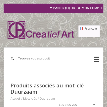
PANIER (€0,00)
MON COMPTE
Français
Nederlands
Deutsch
Produits associés au mot-clé
Duurzaam
Accueil
/
Mots-clés
/
Duurzaam