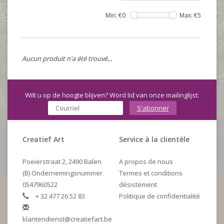
Min: €
0
Max: €
5
Aucun produit n'a été trouvé...
Wilt u op de hoogte blijven? Word lid van onze mailinglijst:
S'abonner
Creatief Art
Service à la clientèle
Poeierstraat 2, 2490 Balen
A propos de nous
(B) Ondernemingsnummer
Termes et conditions
0547960522
désistement
+ 32 477 26 52 83
Politique de confidentialité
klantendienst@creatiefart.be