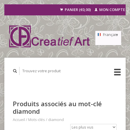
PANIER (€0,00)
MON COMPTE
Français
Nederlands
Deutsch
Produits associés au mot-clé
diamond
Accueil
/
Mots-clés
/
diamond