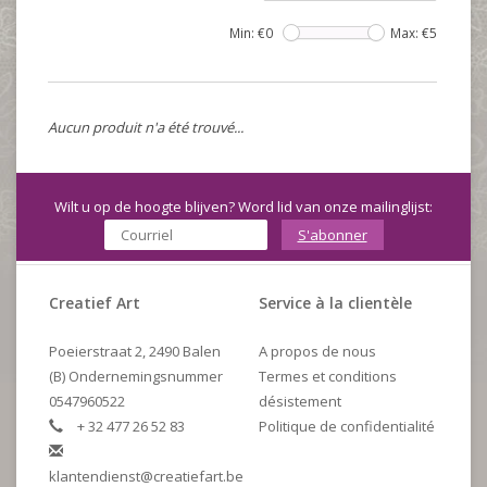
Min: €
0
Max: €
5
Aucun produit n'a été trouvé...
Wilt u op de hoogte blijven? Word lid van onze mailinglijst:
S'abonner
Creatief Art
Service à la clientèle
Poeierstraat 2, 2490 Balen
A propos de nous
(B) Ondernemingsnummer
Termes et conditions
0547960522
désistement
+ 32 477 26 52 83
Politique de confidentialité
klantendienst@creatiefart.be