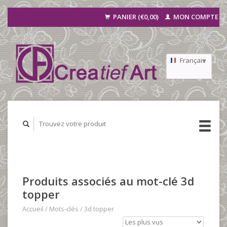
PANIER (€0,00)
MON COMPTE
Français
Nederlands
Deutsch
Produits associés au mot-clé 3d
topper
Accueil
/
Mots-clés
/
3d topper