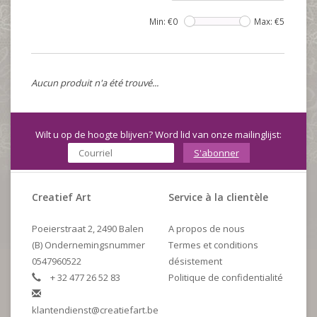
Min: €
0
Max: €
5
Aucun produit n'a été trouvé...
Wilt u op de hoogte blijven? Word lid van onze mailinglijst:
S'abonner
Creatief Art
Service à la clientèle
Poeierstraat 2, 2490 Balen
A propos de nous
(B) Ondernemingsnummer
Termes et conditions
0547960522
désistement
+ 32 477 26 52 83
Politique de confidentialité
klantendienst@creatiefart.be