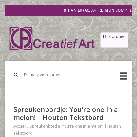
PANIER (€0,00)
MON COMPTE
Français
Nederlands
Deutsch
Spreukenbordje: You're one in a
melon! | Houten Tekstbord
Accueil
/
Spreukenbordje: You're one in a melon! | Houten
Tekstbord