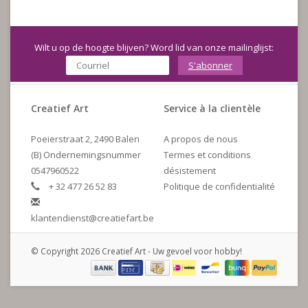
Wilt u op de hoogte blijven? Word lid van onze mailinglijst:
S'abonner
Creatief Art
Service à la clientèle
Poeierstraat 2, 2490 Balen
A propos de nous
(B) Ondernemingsnummer
Termes et conditions
0547960522
désistement
+ 32 477 26 52 83
Politique de confidentialité
klantendienst@creatiefart.be
© Copyright 2026 Creatief Art - Uw gevoel voor hobby!