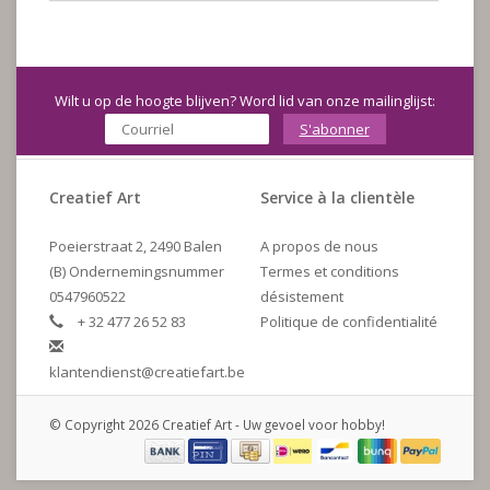
Wilt u op de hoogte blijven? Word lid van onze mailinglijst:
S'abonner
Creatief Art
Service à la clientèle
Poeierstraat 2, 2490 Balen
A propos de nous
(B) Ondernemingsnummer
Termes et conditions
0547960522
désistement
+ 32 477 26 52 83
Politique de confidentialité
klantendienst@creatiefart.be
© Copyright 2026 Creatief Art - Uw gevoel voor hobby!