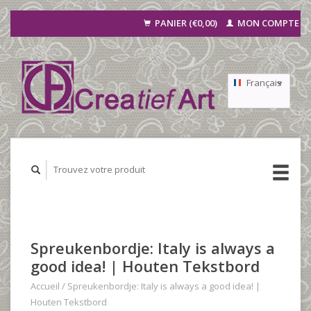
PANIER (€0,00)
MON COMPTE
Français
Nederlands
Deutsch
Spreukenbordje: Italy is always a
good idea! | Houten Tekstbord
Accueil
/
Spreukenbordje: Italy is always a good idea! |
Houten Tekstbord