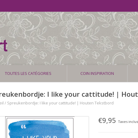
TOUTES LES CATÉGORIES
COIN INSPIRATION
reukenbordje: I like your cattitude! | Ho
il
/
Spreukenbordje: I like your cattitude! | Houten Tekstbord
€9,95
Taxes inclu