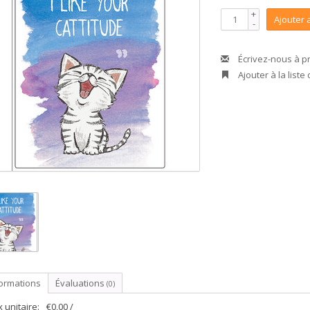
+
Ajouter 
-
Écrivez-nous à p
Ajouter à la liste
formations
Évaluations
(0)
x unitaire:
€0,00 /