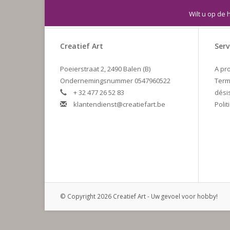
Wilt u op de 
Creatief Art
Serv
Poeierstraat 2, 2490 Balen (B)
A pr
Ondernemingsnummer 0547960522
Term
+ 32 477 26 52 83
dési
klantendienst@creatiefart.be
Polit
© Copyright 2026 Creatief Art - Uw gevoel voor hobby!