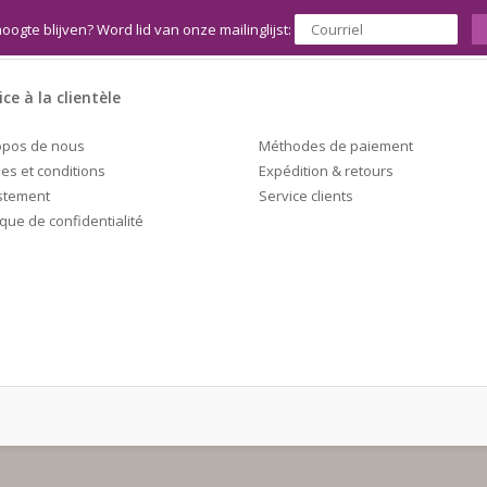
hoogte blijven? Word lid van onze mailinglijst:
ice à la clientèle
Méthodes de paiement
opos de nous
Expédition & retours
es et conditions
Service clients
stement
ique de confidentialité