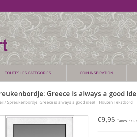
TOUTES LES CATÉGORIES
COIN INSPIRATION
reukenbordje: Greece is always a good id
il
/
Spreukenbordje: Greece is always a good idea! | Houten Tekstbord
€9,95
Taxes inclu