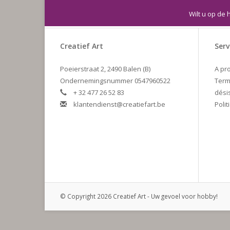
Wilt u op de 
Creatief Art
Serv
Poeierstraat 2, 2490 Balen (B)
A pr
Ondernemingsnummer 0547960522
Term
+ 32 477 26 52 83
dési
klantendienst@creatiefart.be
Polit
© Copyright 2026 Creatief Art - Uw gevoel voor hobby!