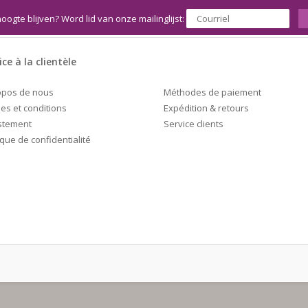
hoogte blijven? Word lid van onze mailinglijst:
ice à la clientèle
Méthodes de paiement
opos de nous
Expédition & retours
es et conditions
Service clients
stement
ique de confidentialité