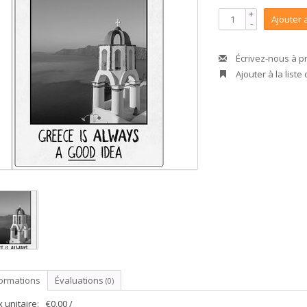
+
Ajouter 
-
Écrivez-nous à p
Ajouter à la liste
formations
Évaluations
(0)
x unitaire:
€0,00 /