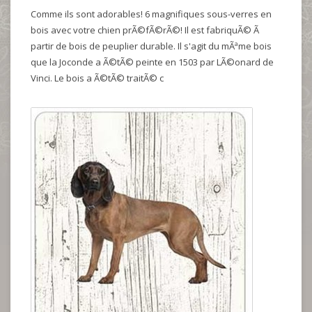
Comme ils sont adorables! 6 magnifiques sous-verres en
bois avec votre chien prÃ©fÃ©rÃ©! Il est fabriquÃ© Ã
partir de bois de peuplier durable. Il s'agit du mÃªme bois
que la Joconde a Ã©tÃ© peinte en 1503 par LÃ©onard de
Vinci. Le bois a Ã©tÃ© traitÃ© c