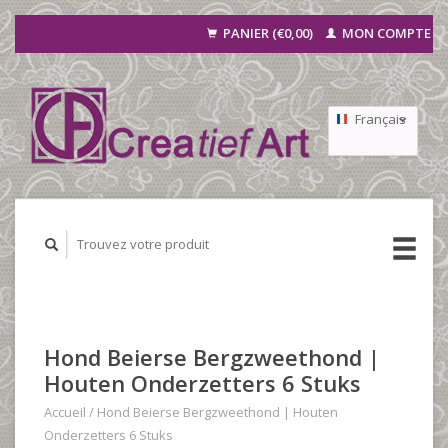
PANIER (€0,00)
MON COMPTE
Français
Nederlands
Deutsch
Hond Beierse Bergzweethond |
Houten Onderzetters 6 Stuks
Accueil
/
Hond Beierse Bergzweethond | Houten
Onderzetters 6 Stuks