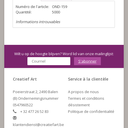
Numéro de l'article:
OND-159
Quantité:
5000
Informations introuvables
Wilt u op de hoogte blijven? Word lid van onze mailinglijst:
S'abonner
Creatief Art
Service à la clientèle
Poeierstraat 2, 2490 Balen
A propos de nous
(B) Ondernemingsnummer
Termes et conditions
0547960522
désistement
+ 32 477 26 52 83
Politique de confidentialité
klantendienst@creatiefart.be