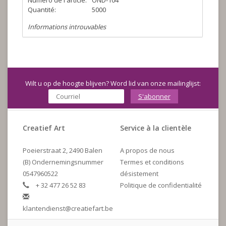
Numéro de l'article:
OND-104
Quantité:
5000
Informations introuvables
Wilt u op de hoogte blijven? Word lid van onze mailinglijst:
S'abonner
Creatief Art
Service à la clientèle
Poeierstraat 2, 2490 Balen
A propos de nous
(B) Ondernemingsnummer
Termes et conditions
0547960522
désistement
+ 32 477 26 52 83
Politique de confidentialité
klantendienst@creatiefart.be