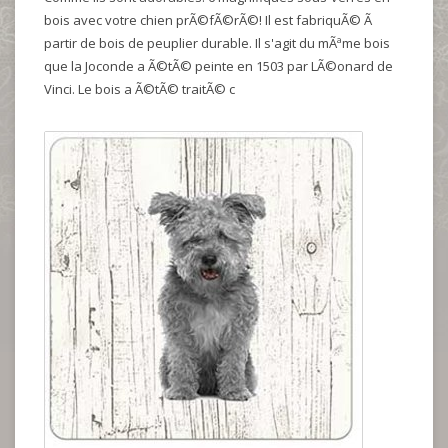
bois avec votre chien prÃ©fÃ©rÃ©! Il est fabriquÃ© Ã
partir de bois de peuplier durable. Il s'agit du mÃªme bois
que la Joconde a Ã©tÃ© peinte en 1503 par LÃ©onard de
Vinci. Le bois a Ã©tÃ© traitÃ© c