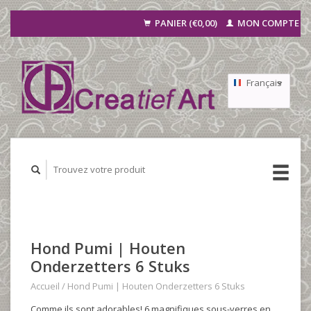
PANIER (€0,00)
MON COMPTE
Français
Nederlands
Deutsch
Hond Pumi | Houten
Onderzetters 6 Stuks
Accueil
/
Hond Pumi | Houten Onderzetters 6 Stuks
Comme ils sont adorables! 6 magnifiques sous-verres en