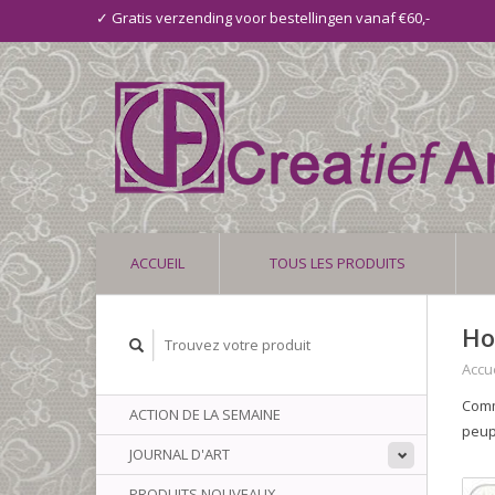
✓ Gratis verzending voor bestellingen vanaf €60,-
ACCUEIL
TOUS LES PRODUITS
Ho
Accue
Comm
ACTION DE LA SEMAINE
peup
JOURNAL D'ART
PRODUITS NOUVEAUX