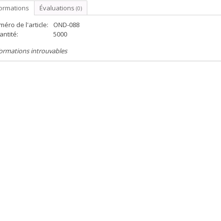
formations
Évaluations
(0)
éro de l'article:
OND-088
ntité:
5000
ormations introuvables