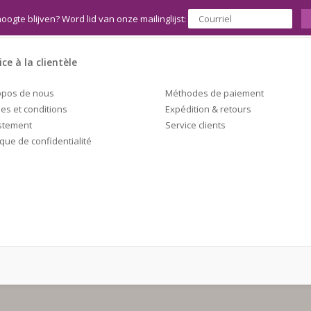
hoogte blijven? Word lid van onze mailinglijst:
ice à la clientèle
Méthodes de paiement
opos de nous
Expédition & retours
es et conditions
Service clients
stement
ique de confidentialité