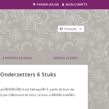
PANIER (€0,00)
MON COMPTE
Français
Nederlands
Deutsch
A PROPOS DE NOUS
SERVICE CLIENTS
 Onderzetters 6 Stuks
 prÃ©fÃ©rÃ©! Il est fabriquÃ© Ã partir de bois de
03 par LÃ©onard de Vinci. Le bois a Ã©tÃ© traitÃ© c