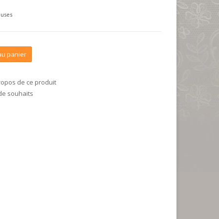
luses
au panier
ropos de ce produit
 de souhaits