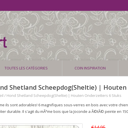
TOUTES LES CATÉGORIES
COIN INSPIRATION
nd Shetland Scheepdog(Sheltie) | Houten
il
/
Hond Shetland Scheepdog(Sheltie) | Houten Onderzetters 6 Stuks
e ils sont adorables! 6 magnifiques sous-verres en bois avec votre chien
lier durable. Il s'agit du mÃªme bois que la Joconde a Ã©tÃ© peinte en 15
€14,95