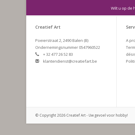
Wilt u op de 
Creatief Art
Serv
Poeierstraat 2, 2490 Balen (B)
A pr
Ondernemingsnummer 0547960522
Term
+ 32 477 26 52 83
dési
klantendienst@creatiefart.be
Polit
© Copyright 2026 Creatief Art - Uw gevoel voor hobby!