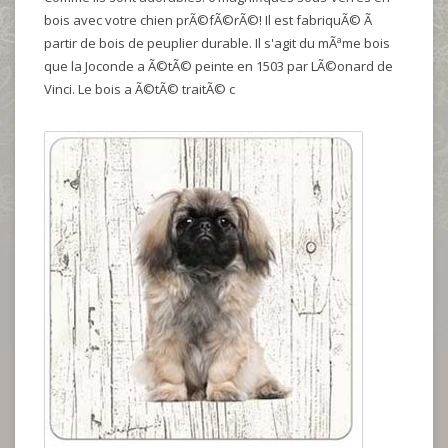
bois avec votre chien prÃ©fÃ©rÃ©! Il est fabriquÃ© Ã
partir de bois de peuplier durable. Il s'agit du mÃªme bois
que la Joconde a Ã©tÃ© peinte en 1503 par LÃ©onard de
Vinci. Le bois a Ã©tÃ© traitÃ© c