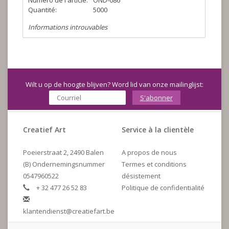
Numéro de l'article:
OND-086
Quantité:
5000
Informations introuvables
Wilt u op de hoogte blijven? Word lid van onze mailinglijst:
S'abonner
Creatief Art
Service à la clientèle
Poeierstraat 2, 2490 Balen
A propos de nous
(B) Ondernemingsnummer
Termes et conditions
0547960522
désistement
+ 32 477 26 52 83
Politique de confidentialité
klantendienst@creatiefart.be