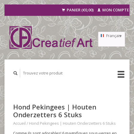
PANIER (€0,00)
MON COMPTE
Français
Nederlands
Deutsch
Hond Pekingees | Houten
Onderzetters 6 Stuks
Accueil
/
Hond Pekingees | Houten Onderzetters 6 Stuks
Comme ils sont adorables! 6 magnifiques sous-verres en