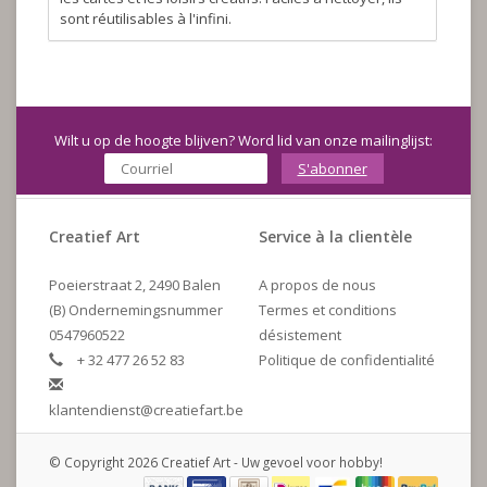
sont réutilisables à l'infini.
Wilt u op de hoogte blijven? Word lid van onze mailinglijst:
S'abonner
Creatief Art
Service à la clientèle
Poeierstraat 2, 2490 Balen
A propos de nous
(B) Ondernemingsnummer
Termes et conditions
0547960522
désistement
+ 32 477 26 52 83
Politique de confidentialité
klantendienst@creatiefart.be
© Copyright 2026 Creatief Art - Uw gevoel voor hobby!