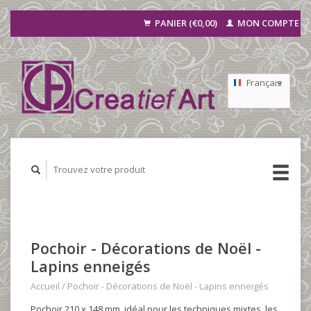
PANIER (€0,00)
MON COMPTE
Français
Nederlands
Deutsch
Pochoir - Décorations de Noël -
Lapins enneigés
Accueil
/
Pochoir - Décorations de Noël - Lapins enneigés
Pochoir 210 x 148 mm, idéal pour les techniques mixtes, les