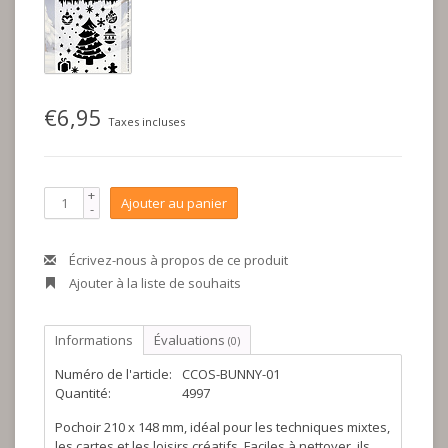
€6,95
Taxes incluses
+
Ajouter au panier
-
Écrivez-nous à propos de ce produit
Ajouter à la liste de souhaits
Informations
Évaluations
(0)
Numéro de l'article:
CCOS-BUNNY-01
Quantité:
4997
Pochoir 210 x 148 mm, idéal pour les techniques mixtes,
les cartes et les loisirs créatifs. Faciles à nettoyer, ils